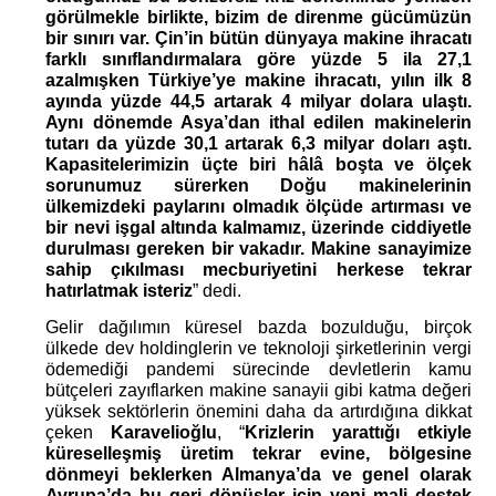
görülmekle birlikte, bizim de direnme gücümüzün 
bir sınırı var. Çin’in bütün dünyaya makine ihracatı 
farklı sınıflandırmalara göre yüzde 5 ila 27,1 
azalmışken Türkiye’ye makine ihracatı, yılın ilk 8 
ayında yüzde 44,5 artarak 4 milyar dolara ulaştı. 
Aynı dönemde Asya’dan ithal edilen makinelerin 
tutarı da yüzde 30,1 artarak 6,3 milyar doları aştı. 
Kapasitelerimizin üçte biri hâlâ boşta ve ölçek 
sorunumuz sürerken Doğu makinelerinin 
ülkemizdeki paylarını olmadık ölçüde artırması ve 
bir nevi işgal altında kalmamız, üzerinde ciddiyetle 
durulması gereken bir vakadır. Makine sanayimize 
sahip çıkılması mecburiyetini herkese tekrar 
hatırlatmak isteriz
” dedi. 
Gelir dağılımın küresel bazda bozulduğu, birçok 
ülkede dev holdinglerin ve teknoloji şirketlerinin vergi 
ödemediği pandemi sürecinde devletlerin kamu 
bütçeleri zayıflarken makine sanayii gibi katma değeri 
yüksek sektörlerin önemini daha da artırdığına dikkat 
çeken 
Karavelioğlu
, “
Krizlerin yarattığı etkiyle 
küreselleşmiş üretim tekrar evine, bölgesine 
dönmeyi beklerken Almanya’da ve genel olarak 
Avrupa’da bu geri dönüşler için yeni mali destek 