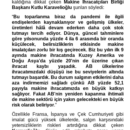
kaldığına dikkat çeken 
Makine İhracatçıları Birliği 
Başkanı Kutlu Karavelioğlu
 şunları söyledi:
“
Bu toparlanma biraz da pandemi ile ilgili 
endişelerden kaynaklanıyor ve gelişmiş ülkeler, 
üretimleri hâlâ devam ederken daha çok stok 
tutmayı tercih ediyor. Dünya, güncel tahminlere 
göre yılsonunda yüzde 4 ila 6 arasında bir oranda 
küçülecek, belirsizliklerin etkisinde makine 
imalatçıları zorlu bir kış geçirecek. Biz bu yılın ilk 9 
ayında makine ihracatında Kuzey Amerika ve 
Doğu Asya’da yüzde 20'nin de üzerine çıkan 
ihracat kaybı yaşadık. AB ülkelerine 
ihracatımızdaki düşüşü ise bu seviyelerin altında 
tutmayı başardık. Bu durum salgının etkilerini daha 
aza indirmemizi sağladı çünkü AB yüzde 52,1 
payıyla makine ihracatımızda en büyük katkıyı 
sağlıyor. Fakat AB'nin yeniden kapanma ihtimali 
de makine sektörü için yakın gelecekteki en büyük 
risk olarak beliriyor
.”
Özellikle Fransa, İspanya ve Çek Cumhuriyeti gibi 
imalat gücü yüksek ülkelerde, salgın karşısındaki 
yetersizliklerin riskleri artırdığına dikkat çeken 