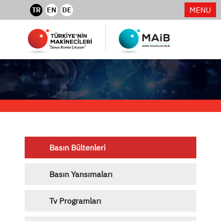
MENU
TR
EN
DE
Basın Bültenleri
Basın Yansımaları
Tv Programları