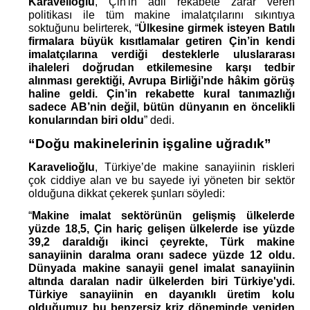
Karavelioğlu
, Çin'in adil rekabete zarar veren 
politikası ile tüm makine imalatçılarını sıkıntıya 
soktuğunu belirterek, “
Ülkesine girmek isteyen Batılı 
firmalara büyük kısıtlamalar getiren Çin’in kendi 
imalatçılarına verdiği desteklerle uluslararası 
ihaleleri doğrudan etkilemesine karşı tedbir 
alınması gerektiği, Avrupa Birliği’nde hâkim görüş 
haline geldi. Çin’in rekabette kural tanımazlığı 
sadece AB’nin değil, bütün dünyanın en öncelikli 
konularından biri oldu
” dedi.
“Doğu makinelerinin işgaline uğradık”
Karavelioğlu
, Türkiye’de makine sanayiinin riskleri 
çok ciddiye alan ve bu sayede iyi yöneten bir sektör 
olduğuna dikkat çekerek şunları söyledi:
“
Makine imalat sektörünün gelişmiş ülkelerde 
yüzde 18,5, Çin hariç gelişen ülkelerde ise yüzde 
39,2 daraldığı ikinci çeyrekte, Türk makine 
sanayiinin daralma oranı sadece yüzde 12 oldu. 
Dünyada makine sanayii genel imalat sanayiinin 
altında daralan nadir ülkelerden biri Türkiye'ydi. 
Türkiye sanayiinin en dayanıklı üretim kolu 
olduğumuz bu benzersiz kriz döneminde yeniden 