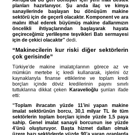
planları hazırlanıyor. Şu anda ilaç ve kimya 
sanayilerinde başlayan bu dönüşüm makine 
sektörü için de geçerli olacaktır. Komponent ve ara 
malını ithal ederek büyümüş makine dallarımızın 
öncelikli ihtiyaçlarından başlayarak hayata 
geçireceğimiz yerlileşme teşvikleri Batı sermayesi 
için de çekici olacaktır” 
dedi.
“Makinecilerin kur riski diğer sektörlerin 
çok gerisinde”
Türkiye'de makine imalatçılarının görece az ve 
mümkün mertebe iç kredi kullanarak, işlerini öz 
kaynaklarıyla finanse ettiklerine ve toplam kredi 
borçları içinde döviz kredilerinin payını sınırlı 
tuttuklarına dikkat çeken 
Karavelioğlu
 şunları ifade 
etti:
“Toplam ihracatın yüzde 11’ini yapan makine 
imalat sektörünün borcu, 30,1 milyar TL ile tüm 
sektörlerin toplam borçları içinde yüzde 1,5 paya 
sahip. Genel imalat sanayii borcunun ise yüzde 
4’ünü oluşturuyor. Başta hizmet dalları olmak 
üzere bazı sektörlerde yüzde 90’a varan oranlarda 