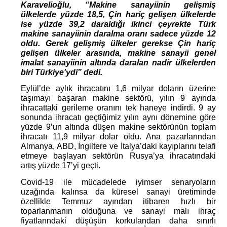
Karavelioğlu, “Makine sanayiinin gelişmiş 
ülkelerde yüzde 18,5, Çin hariç gelişen ülkelerde 
ise
 yüzde 39,2 daraldığı ikinci çeyrekte Türk 
makine sanayiinin daralma oranı sadece yüzde 12 
oldu.
Gerek gelişmiş ülkeler gerekse Çin hariç 
gelişen ülkeler arasında, makine sanayii genel 
imalat sanayiinin altında daralan nadir ülkelerden 
biri Türkiye'ydi” dedi.
Eylül’de aylık ihracatını 1,6 milyar doların üzerine 
taşımayı başaran makine sektörü, yılın 9 ayında 
ihracattaki gerileme oranını tek haneye indirdi. 9 ay 
sonunda ihracatı geçtiğimiz yılın aynı dönemine göre 
yüzde 9’un altında düşen makine sektörünün toplam 
ihracatı 11,9 milyar dolar oldu. Ana pazarlarından 
Almanya, ABD, İngiltere ve İtalya’daki kayıplarını telafi 
etmeye başlayan sektörün Rusya’ya ihracatındaki 
artış yüzde 17’yi geçti.
Covid-19 ile mücadelede iyimser senaryoların 
uzağında kalınsa da küresel sanayi üretiminde 
özellikle Temmuz ayından itibaren hızlı bir 
toparlanmanın olduğuna ve sanayi malı ihraç 
fiyatlarındaki düşüşün korkulandan daha sınırlı 