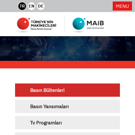
MENU
TR
EN
DE
Basın Bültenleri
Basın Yansımaları
Tv Programları