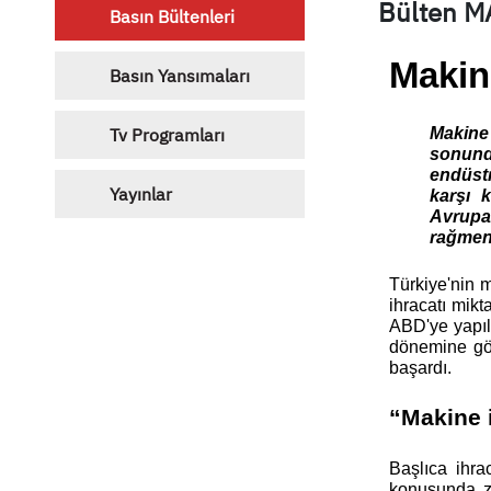
Bülten M
Basın Bültenleri
Makine
Basın Yansımaları
Tv Programları
Makine 
sonunda
endüstr
Yayınlar
karşı k
Avrupa’
rağmen 
Türkiye'nin m
ihracatı mikt
ABD'ye yapıla
dönemine gör
başardı. 
“Makine 
Başlıca ihra