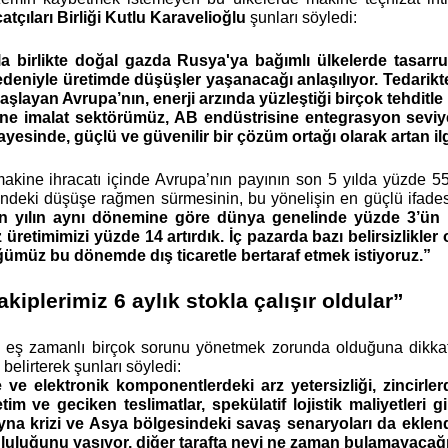
atçıları Birliği Kutlu Karavelioğlu
 şunları söyledi: 
la birlikte doğal gazda Rusya'ya bağımlı ülkelerde tasarru
nedeniyle üretimde düşüşler yaşanacağı anlaşılıyor. Tedarik
şlayan Avrupa’nın, enerji arzında yüzleştiği birçok tehditle b
ine imalat sektörümüz, AB endüstrisine entegrasyon seviyes
ayesinde, güçlü ve güvenilir bir çözüm ortağı olarak artan ilg
makine ihracatı içinde Avrupa’nın payının son 5 yılda yüzde 5
sindeki düşüşe rağmen sürmesinin, bu yönelişin en güçlü ifades
en yılın aynı dönemine göre dünya genelinde yüzde 3’ün alt
z üretimimizi yüzde 14 artırdık. İç pazarda bazı belirsizlikle
ümüz bu dönemde dış ticaretle bertaraf etmek istiyoruz.”
kiplerimiz 6 aylık stokla çalışır oldular”
n eş zamanlı birçok sorunu yönetmek zorunda olduğuna dikka
elirterek şunları söyledi:
 elektronik komponentlerdeki arz yetersizliği, zincirlerde
im ve geciken teslimatlar, spekülatif lojistik maliyetleri 
a krizi ve Asya bölgesindeki savaş senaryoları da eklendi. 
luluğunu yaşıyor, diğer tarafta neyi ne zaman bulamayacağı