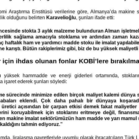
i Araştırma Enstitüsü verilerine göre, Almanya’da makine s
lik olduğunu belirten 
Karavelioğlu
,
şunları ifade etti: 
esinde stokta 3 aylık malzeme bulunduran Alman işletmeler, ş
erlilik sağlama amacıyla stoklama ve ardından zaman kazana
ç haftalık ham ve yardımcı madde stoku ile imalat yapılabile
he karıştı. Bütün rakiplerimiz gibi, biz de bu yüksek maliye
 için ihdas olunan fonlar KOBİ’lere bırakılma
u
 yüksek hammadde ve enerji giderleri ortamında, stokların
 işaret ederek şunları söyledi: 
e sürecinde minimize edilen birçok maliyet kalemi dünya sın
aları eklendi. Çok daha pahalı bir dünyaya koşaradım 
 üretici açısından bir çarpan etkisi demek fakat maliyetler sa
rini koruyabilmek için stoklarını eritmeye değil, finansma
n makine imalat sektörümüzün ham madde ve yarı mamul stokl
aldığını tahmin ediyoruz.” 
amda, liralaşma gayretleriyle uyumlu olarak ihracatçıların Türk Lir