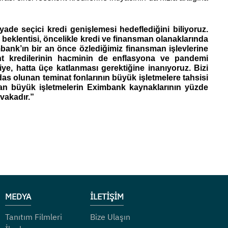
de seçici kredi genişlemesi hedeflediğini biliyoruz. 
 beklentisi, öncelikle kredi ve finansman olanaklarında 
ank’ın bir an önce özlediğimiz finansman işlevlerine 
nt kredilerinin hacminin de enflasyona ve pandemi 
e, hatta üçe katlanması gerektiğine inanıyoruz. Bizi 
s olunan teminat fonlarının büyük işletmelere tahsisi 
ayan büyük işletmelerin Eximbank kaynaklarının yüzde 
 vakadır.”
MEDYA
İLETİŞİM
Tanıtım Filmleri
Bize Ulaşın