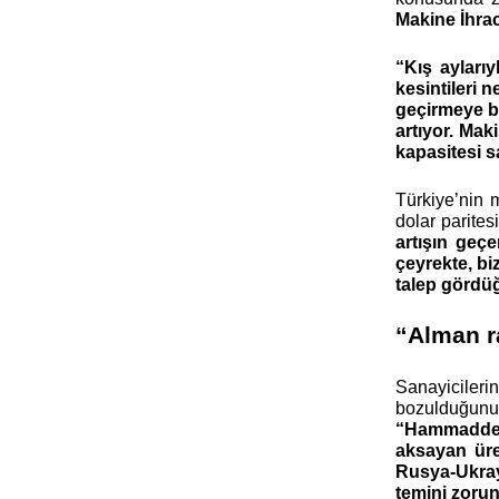
Makine İhrac
“Kış aylarıy
kesintileri 
geçirmeye ba
artıyor. Mak
kapasitesi s
Türkiye’nin 
dolar parite
artışın geç
çeyrekte, bi
talep gördüğ
“Alman ra
Sanayicileri
bozulduğunu b
“Hammadde ve
aksayan üret
Rusya-Ukrayn
temini zorun