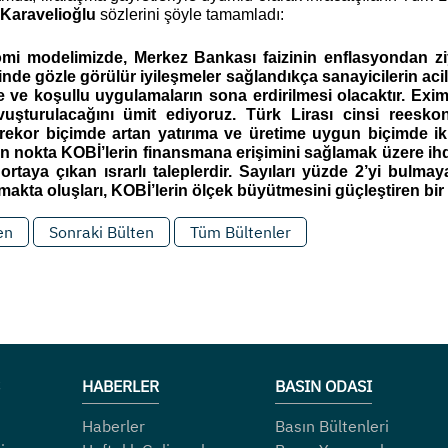
Karavelioğlu
 sözlerini şöyle tamamladı: 
mi modelimizde, Merkez Bankası faizinin enflasyondan ziya
inde gözle görülür iyileşmeler sağlandıkça sanayicilerin acil
ve koşullu uygulamaların sona erdirilmesi olacaktır. Eximb
uşturulacağını ümit ediyoruz. Türk Lirası cinsi reesko
ekor biçimde artan yatırıma ve üretime uygun biçimde ikiy
n nokta KOBİ’lerin finansmana erişimini sağlamak üzere ihda
rtaya çıkan ısrarlı taleplerdir. Sayıları yüzde 2’yi bulm
nmakta oluşları, KOBİ’lerin ölçek büyütmesini güçleştiren bir
en
Sonraki Bülten
Tüm Bültenler
HABERLER
BASIN ODASI
Haberler
Basın Bültenleri