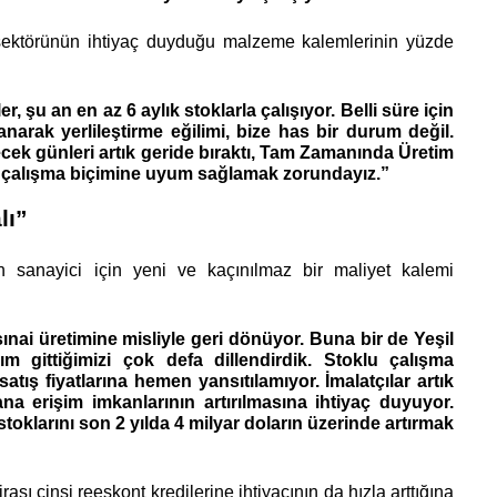
ektörünün ihtiyaç duyduğu malzeme kalemlerinin yüzde 
u an en az 6 aylık stoklarla çalışıyor. Belli süre için 
rak yerlileştirme eğilimi, bize has bir durum değil. 
cek günleri artık geride bıraktı, Tam Zamanında Üretim 
tli çalışma biçimine uyum sağlamak zorundayız.”
lı”
 sanayici için yeni ve kaçınılmaz bir maliyet kalemi 
ai üretimine misliyle geri dönüyor. Buna bir de Yeşil 
gittiğimizi çok defa dillendirdik. Stoklu çalışma 
tış fiyatlarına hemen yansıtılamıyor. İmalatçılar artık 
na erişim imkanlarının artırılmasına ihtiyaç duyuyor. 
arını son 2 yılda 4 milyar doların üzerinde artırmak 
ası cinsi reeskont kredilerine ihtiyacının da hızla arttığına 