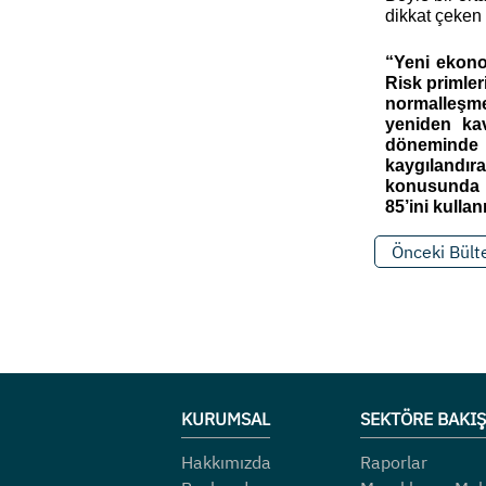
dikkat çeken 
“Yeni ekono
Risk primler
normalleşme 
yeniden kav
döneminde r
kaygılandıra
konusunda o
85’ini kulla
Önceki Bült
KURUMSAL
SEKTÖRE BAKIŞ
Hakkımızda
Raporlar