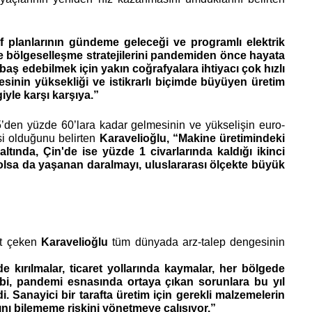
f planlarının gündeme geleceği ve programlı elektrik 
te bölgeselleşme stratejilerini pandemiden önce hayata 
aş edebilmek için yakın coğrafyalara ihtiyacı çok hızlı 
inin yüksekliği ve istikrarlı biçimde büyüyen üretim 
iyle karşı karşıya.”
5’den yüzde 60’lara kadar gelmesinin ve yükselişin euro-
i olduğunu belirten
 Karavelioğlu, “Makine üretimindeki 
ında, Çin'de ise yüzde 1 civarlarında kaldığı ikinci 
r olsa da yaşanan daralmayı, uluslararası ölçekte büyük 
t çeken
 Karavelioğlu
 tüm dünyada arz-talep dengesinin 
 kırılmalar, ticaret yollarında kaymalar, her bölgede 
gibi, pandemi esnasında ortaya çıkan sorunlara bu yıl 
Sanayici bir tarafta üretim için gerekli malzemelerin 
nı bilememe riskini yönetmeye çalışıyor.” 