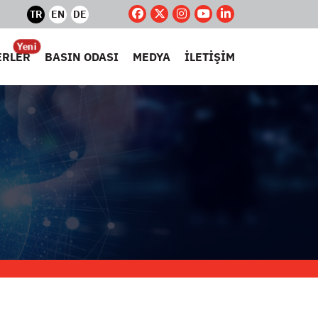
TR
EN
DE
Yeni
ERLER
BASIN ODASI
MEDYA
İLETİŞİM