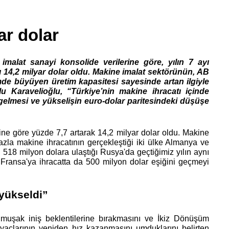
ar dolar  
imalat sanayi konsolide verilerine göre, yılın 7 ayı 
 14,2 milyar dolar oldu. Makine imalat sektörünün, AB 
mde büyüyen üretim kapasitesi sayesinde artan ilgiyle 
lu Karavelioğlu, “Türkiye’nin makine ihracatı içinde 
elmesi ve yükselişin euro-dolar paritesindeki düşüşe 
ine göre yüzde 7,7 artarak 14,2 milyar dolar oldu. Makine 
azla makine ihracatının gerçekleştiği iki ülke Almanya ve 
 518 milyon dolara ulaştığı Rusya'da geçtiğimiz yılın aynı 
 Fransa'ya ihracatta da 500 milyon dolar eşiğini geçmeyi 
yükseldi”
umuşak iniş beklentilerine bırakmasını ve İkiz Dönüşüm 
konusunda zemin kaybetmek istemeyen bu ülkelerde makine teçhizat ihtiyaçlarının yeniden hız kazanmasını umduklarını belirten 