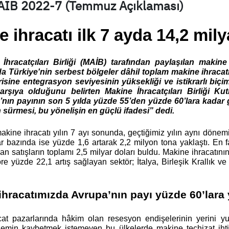
AIB 2022-7 (Temmuz Açıklaması)
 ihracatı ilk 7 ayda 14,2 mily
İhracatçıları Birliği (MAİB) tarafından paylaşılan makine 
 Türkiye'nin serbest bölgeler dâhil toplam makine ihracatı
isine entegrasyon seviyesinin yüksekliği ve istikrarlı biçi
arşıya olduğunu belirten Makine İhracatçıları Birliği Kut
nın payının son 5 yılda yüzde 55’den yüzde 60’lara kadar g
sürmesi, bu yönelişin en güçlü ifadesi” dedi. 
akine ihracatı yılın 7 ayı sonunda, geçtiğimiz yılın aynı dönem
ar bazında ise yüzde 1,6 artarak 2,2 milyon tona yaklaştı. En f
n satışların toplamı 2,5 milyar doları buldu. Makine ihracatının
e yüzde 22,1 artış sağlayan sektör; İtalya, Birleşik Krallık ve
ihracatımızda Avrupa’nın payı yüzde 60’lara 
cat pazarlarında hâkim olan resesyon endişelerinin yerini y