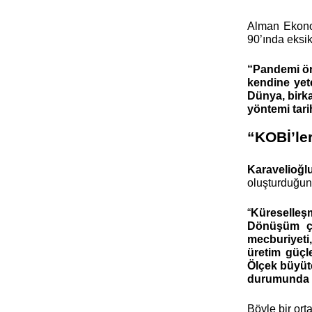
Alman Ekonom
90’ında eksik
“Pandemi önc
kendine yet
Dünya, birka
yöntemi tari
“KOBİ’ler
Karavelioğl
oluşturduğuna
“
Küreselleşm
Dönüşüm çab
mecburiyeti,
üretim güçle
Ölçek büyüte
durumunda k
Böyle bir ort