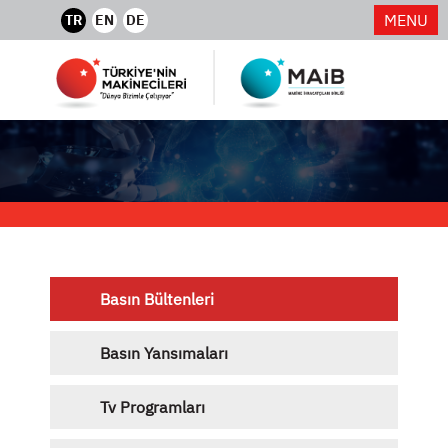
MENU
TR
EN
DE
Basın Bültenleri
Basın Yansımaları
Tv Programları