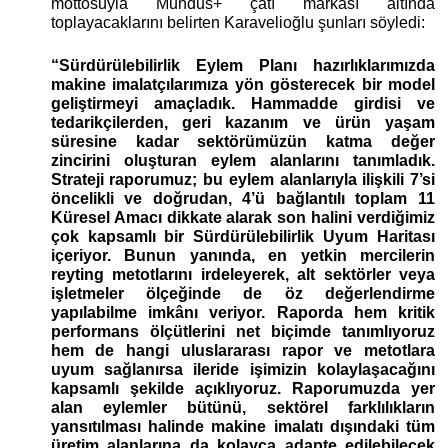
mottosuyla Mundus+ çatı markası altında 
toplayacaklarını belirten Karavelioğlu şunları söyledi:
“Sürdürülebilirlik Eylem Planı hazırlıklarımızda 
makine imalatçılarımıza yön gösterecek bir model 
geliştirmeyi amaçladık. Hammadde girdisi ve 
tedarikçilerden, geri kazanım ve ürün yaşam 
süresine kadar sektörümüzün katma değer 
zincirini oluşturan eylem alanlarını tanımladık. 
Strateji raporumuz; bu eylem alanlarıyla ilişkili 7’si 
öncelikli ve doğrudan, 4’ü bağlantılı toplam 11 
Küresel Amacı dikkate alarak son halini verdiğimiz 
çok kapsamlı bir Sürdürülebilirlik Uyum Haritası 
içeriyor. Bunun yanında, en yetkin mercilerin 
reyting metotlarını irdeleyerek, alt sektörler veya 
işletmeler ölçeğinde de öz değerlendirme 
yapılabilme imkânı veriyor. Raporda hem kritik 
performans ölçütlerini net biçimde tanımlıyoruz 
hem de hangi uluslararası rapor ve metotlara 
uyum sağlanırsa ileride işimizin kolaylaşacağını 
kapsamlı şekilde açıklıyoruz. Raporumuzda yer 
alan eylemler bütünü, sektörel farklılıkların 
yansıtılması halinde makine imalatı dışındaki tüm 
üretim alanlarına da kolayca adapte edilebilecek 