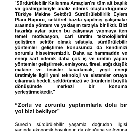
“
Sürdürülebilir Kalkınma Amaçları'nı tüm alt başlık 
ve göstergeleriyle analiz ederek oluşturduğumuz 
Türkiye Makine Sektörü Sürdürülebilirlik Eylem 
Planı Raporu, sektörel bazda yapılmış çalışmalar 
arasında yöntem ve yaklaşım tarzıyla bir ilktir. Bizi 
hazırlığı aylar süren bu çalışmayı yapmaya iten 
temel motivasyon, cari üretim teknolojilerini 
geliştiren sektör olmak sıfatıyla, sürdürülebilir 
yöntemler geliştirme konusunda da kendimizi 
sorumlu hissetmemizdir. Daha az hammadde ve 
enerji sarf ederek daha çok iş ve üretim yapan 
yöntemler geliştirmek, emisyonu, firesi, atığı düşük 
makine ve tesisler tasarlamak, yeşil enerji 
üretimiyle ilgili yeni teknoloji ve sistemler ortaya 
çıkarmak hedefi, sektörümüzü ve ürünlerini büyük 
dönüşümde merkezi bir konuma 
yerleştirmektedir.”
“Zorlu ve zorunlu yaptırımlarla dolu bir 
yol bizi bekliyor” 
Sürecin sürdürülebilir yaşamla doğrudan ilgisi 
yanında ekonomik boyutunun da olduğuna ve Avrupa 