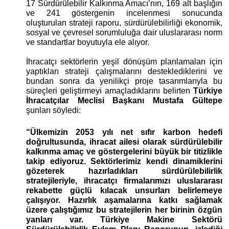
17 Sürdürülebilir Kalkınma Amacı’nın, 169 alt başlığın 
ve 241 göstergenin incelenmesi sonucunda 
oluşturulan strateji raporu, sürdürülebilirliği ekonomik, 
sosyal ve çevresel sorumluluğa dair uluslararası norm 
ve standartlar boyutuyla ele alıyor.
İhracatçı sektörlerin yeşil dönüşüm planlamaları için 
yaptıkları strateji çalışmalarını desteklediklerini ve 
bundan sonra da yenilikçi proje tasarımlarıyla bu 
süreçleri geliştirmeyi amaçladıklarını belirten 
Türkiye 
İhracatçılar Meclisi Başkanı Mustafa Gültepe
şunları söyledi:  
“Ülkemizin 2053 yılı net sıfır karbon hedefi 
doğrultusunda, ihracat ailesi olarak sürdürülebilir 
kalkınma amaç ve göstergelerini büyük bir titizlikle 
takip ediyoruz. Sektörlerimiz kendi dinamiklerini 
gözeterek hazırladıkları sürdürülebilirlik 
stratejileriyle, ihracatçı firmalarımızı uluslararası 
rekabette güçlü kılacak unsurları belirlemeye 
çalışıyor. Hazırlık aşamalarına katkı sağlamak 
üzere çalıştığımız bu stratejilerin her birinin özgün 
yanları var. Türkiye Makine Sektörü 