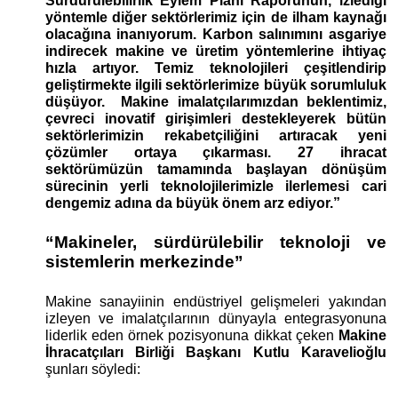
Sürdürülebilirlik Eylem Planı Raporunun, izlediği 
yöntemle diğer sektörlerimiz için de ilham kaynağı 
olacağına inanıyorum. Karbon salınımını asgariye 
indirecek makine ve üretim yöntemlerine ihtiyaç 
hızla artıyor. Temiz teknolojileri çeşitlendirip 
geliştirmekte ilgili sektörlerimize büyük sorumluluk 
düşüyor.  Makine imalatçılarımızdan beklentimiz, 
çevreci inovatif girişimleri destekleyerek bütün 
sektörlerimizin rekabetçiliğini artıracak yeni 
çözümler ortaya çıkarması. 27 ihracat 
sektörümüzün tamamında başlayan dönüşüm 
sürecinin yerli teknolojilerimizle ilerlemesi cari 
dengemiz adına da büyük önem arz ediyor.”
“Makineler, sürdürülebilir teknoloji ve 
sistemlerin merkezinde”
Makine sanayiinin endüstriyel gelişmeleri yakından 
izleyen ve imalatçılarının dünyayla entegrasyonuna 
liderlik eden örnek pozisyonuna dikkat çeken 
Makine 
İhracatçıları Birliği Başkanı Kutlu Karavelioğlu 
şunları söyledi: