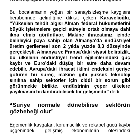
Bu bocalamanın yoğun bir sanayisizleşme kaygısını
beraberinde getirdiğine dikkat çeken
Karavelioğlu
,
“Yükselen tehdit algısı Alman federal hükumetlerini
büyük işletmelere geçici süreyle ortak olmaya dahi
ikna etmiş görünüyor. Makine ihracatımız içinde
belirleyici paya sahip olan Almanya'da endüstriyel
üretim gerilemesi son 2 yılda yüzde 8,3 düzeyinde
gerçekleşti. Almanya ve Fransa’daki siyasi belirsizlik,
bu ülkelerin endüstriyel trend eğilimlerindeki güç
kaybı ve Euro’daki düşüş bir süre daha devam
edebilir. Avrupa’daki ihracat iklimi endeksini geriye
götüren bu süreç, makine gibi yüksek teknoloji
sınıfına sahip sektörler için ciddi bir sorun gibi
görünmekle birlikte, endüstrinin çeper ülkelere
yayılmasını hızlandırabilecek bir gelişmedir”
dedi.
“Suriye normale dönebilirse sektörün
gözbebeği olur”
Egemenlik kavgaları, korumacılık ve rekabet gücü kaybı
üçgenindeki gelişmiş ekonomilerin ötesindeki