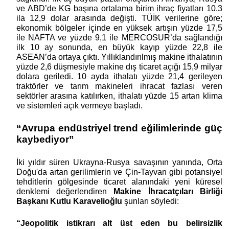
ve ABD’de KG başına ortalama birim ihraç fiyatları 10,3
ila 12,9 dolar arasında değişti. TÜİK verilerine göre;
ekonomik bölgeler içinde en yüksek artışın yüzde 17,5
ile NAFTA ve yüzde 9,1 ile MERCOSUR’da sağlandığı
ilk 10 ay sonunda, en büyük kayıp yüzde 22,8 ile
ASEAN’da ortaya çıktı. Yıllıklandırılmış makine ithalatının
yüzde 2,6 düşmesiyle makine dış ticaret açığı 15,9 milyar
dolara geriledi. 10 ayda ithalatı yüzde 21,4 gerileyen
traktörler ve tarım makineleri ihracat fazlası veren
sektörler arasına katılırken, ithalatı yüzde 15 artan klima
ve sistemleri açık vermeye başladı.
“Avrupa endüstriyel trend eğilimlerinde güç
kaybediyor”
İki yıldır süren Ukrayna-Rusya savaşının yanında, Orta
Doğu'da artan gerilimlerin ve Çin-Tayvan gibi potansiyel
tehditlerin gölgesinde ticaret alanındaki yeni küresel
denklemi değerlendiren
Makine İhracatçıları Birliği
Başkanı Kutlu Karavelioğlu
şunları söyledi:
“Jeopolitik istikrarı alt üst eden bu belirsizlik