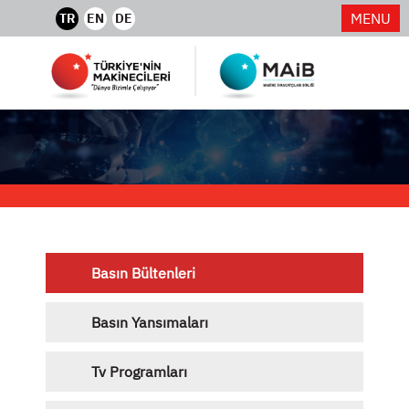
MENU
TR
EN
DE
Basın Bültenleri
Basın Yansımaları
Tv Programları