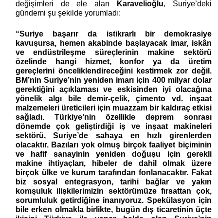
değişimleri de ele alan
Karavelioğlu
, Suriye’deki
gündemi şu şekilde yorumladı:
“Suriye başarır da istikrarlı bir demokrasiye
kavuşursa, hemen akabinde başlayacak imar, iskân
ve endüstrileşme süreçlerinin makine sektörü
özelinde hangi hizmet, konfor ya da üretim
gereçlerini önceliklendireceğini kestirmek zor değil.
BM’nin Suriye’nin yeniden imarı için 400 milyar dolar
gerektiğini açıklaması ve eskisinden iyi olacağına
yönelik algı bile demir-çelik, çimento vd. inşaat
malzemeleri üreticileri için muazzam bir kaldıraç etkisi
sağladı. Türkiye’nin özellikle deprem sonrası
dönemde çok geliştirdiği iş ve inşaat makineleri
sektörü, Suriye’de sahaya en hızlı girenlerden
olacaktır. Bazıları yok olmuş birçok faaliyet biçiminin
ve hafif sanayinin yeniden doğuşu için gerekli
makine ihtiyaçları, hibeler de dahil olmak üzere
birçok ülke ve kurum tarafından fonlanacaktır. Fakat
biz sosyal entegrasyon, tarihi bağlar ve yakın
komşuluk ilişkilerimizin sektörümüze fırsattan çok,
sorumluluk getirdiğine inanıyoruz. Spekülasyon için
bile erken olmakla birlikte, bugün dış ticaretinin üçte