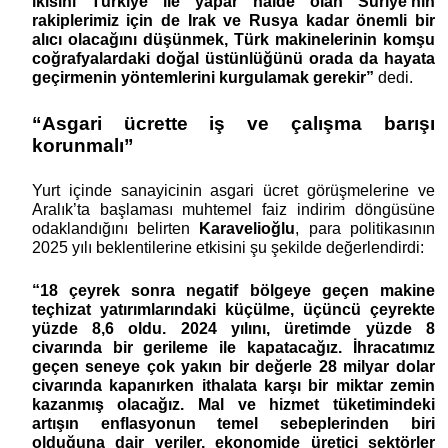
ikisini Türkiye ile yapar halde olan Suriye’nin
rakiplerimiz için de Irak ve Rusya kadar önemli bir
alıcı olacağını düşünmek, Türk makinelerinin komşu
coğrafyalardaki doğal üstünlüğünü orada da hayata
geçirmenin yöntemlerini kurgulamak gerekir”
dedi.
“Asgari ücrette iş ve çalışma barışı
korunmalı”
Yurt içinde sanayicinin asgari ücret görüşmelerine ve
Aralık’ta başlaması muhtemel faiz indirim döngüsüne
odaklandığını belirten
Karavelioğlu
, para politikasının
2025 yılı beklentilerine etkisini şu şekilde değerlendirdi:
“18 çeyrek sonra negatif bölgeye geçen makine
teçhizat yatırımlarındaki küçülme, üçüncü çeyrekte
yüzde 8,6 oldu. 2024 yılını, üretimde yüzde 8
civarında bir gerileme ile kapatacağız. İhracatımız
geçen seneye çok yakın bir değerle 28 milyar dolar
civarında kapanırken ithalata karşı bir miktar zemin
kazanmış olacağız. Mal ve hizmet tüketimindeki
artışın enflasyonun temel sebeplerinden biri
olduğuna dair veriler, ekonomide üretici sektörler