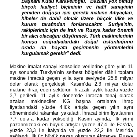
Başkanı Kutlu Karavelioğlu, “Bazıları yok olmuş
birçok faaliyet biçiminin ve hafif sanayinin
yeniden doğuşu için gerekli makine ihtiyaçları,
hibeler de dahil olmak üzere birçok ülke ve
kurum tarafından fonlanacaktır. Suriye’nin,
rakiplerimiz için de Irak ve Rusya kadar önemli
bir alıcı olacağını düşünmek, Türk makinelerinin
komşu coğrafyalardaki doğal üstünlüğünü
orada da hayata geçirmenin yöntemlerini
kurgulamak gerekir” dedi.
Makine imalat sanayi konsolide verilerine göre yılın 11
ayı sonunda Türkiye'nin serbest bölgeler dâhil toplam
makine ihracatı geçen yılla aynı seviyede 25,8 milyar
dolar olarak gerçekleşti. Kasım’da 2,3 milyar dolar
makine ihraç eden sektörün ihracatı, aylık bazda yüzde
3,7 geriledi. 11 aylık dönemde ihracatı tonaj olarak
azalan makineciler, KG başına ortalama ihraç
fiyatlarındaki yüzde 4’lük artışla geçen yılın aynı
dönemindeki rakamları yakaladı. İhracat birim fiyatlarının
7,7 dolara kadar yükseldiği Kasım ayında, ilk yirmi
pazarımızdaki en büyük artışlar yüzde 47,4 ile Fas’da,
yüzde 23,3 ile İtalya’da ve yüzde 22,2 ile Mısır’da
sağlandı. İlk üç büyük pazarı oluşturan Almanya, Rusya