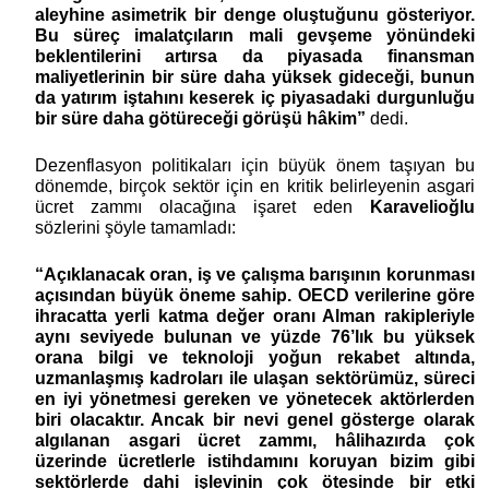
aleyhine asimetrik bir denge oluştuğunu gösteriyor.
Bu süreç imalatçıların mali gevşeme yönündeki
beklentilerini artırsa da piyasada finansman
maliyetlerinin bir süre daha yüksek gideceği, bunun
da yatırım iştahını keserek iç piyasadaki durgunluğu
bir süre daha götüreceği görüşü hâkim”
dedi.
Dezenflasyon politikaları için büyük önem taşıyan bu
dönemde, birçok sektör için en kritik belirleyenin asgari
ücret zammı olacağına işaret eden
Karavelioğlu
sözlerini şöyle tamamladı:
“Açıklanacak oran, iş ve çalışma barışının korunması
açısından büyük öneme sahip. OECD verilerine göre
ihracatta yerli katma değer oranı Alman rakipleriyle
aynı seviyede bulunan ve yüzde 76’lık bu yüksek
orana bilgi ve teknoloji yoğun rekabet altında,
uzmanlaşmış kadroları ile ulaşan sektörümüz, süreci
en iyi yönetmesi gereken ve yönetecek aktörlerden
biri olacaktır. Ancak bir nevi genel gösterge olarak
algılanan asgari ücret zammı, hâlihazırda çok
üzerinde ücretlerle istihdamını koruyan bizim gibi
sektörlerde dahi işlevinin çok ötesinde bir etki