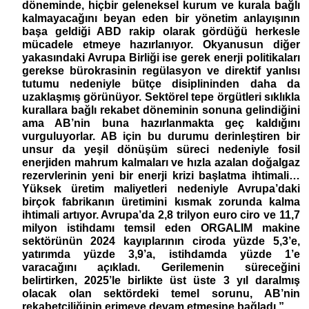
döneminde, hiçbir geleneksel kurum ve kurala bağlı
kalmayacağını beyan eden bir yönetim anlayışının
başa geldiği ABD rakip olarak gördüğü herkesle
mücadele etmeye hazırlanıyor. Okyanusun diğer
yakasındaki Avrupa Birliği ise gerek enerji politikaları
gerekse bürokrasinin regülasyon ve direktif yanlısı
tutumu nedeniyle bütçe disiplininden daha da
uzaklaşmış görünüyor. Sektörel tepe örgütleri sıklıkla
kurallara bağlı rekabet döneminin sonuna gelindiğini
ama AB’nin buna hazırlanmakta geç kaldığını
vurguluyorlar. AB için bu durumu derinleştiren bir
unsur da yeşil dönüşüm süreci nedeniyle fosil
enerjiden mahrum kalmaları ve hızla azalan doğalgaz
rezervlerinin yeni bir enerji krizi başlatma ihtimali…
Yüksek üretim maliyetleri nedeniyle Avrupa’daki
birçok fabrikanın üretimini kısmak zorunda kalma
ihtimali artıyor. Avrupa’da 2,8 trilyon euro ciro ve 11,7
milyon istihdamı temsil eden ORGALIM makine
sektörünün 2024 kayıplarının ciroda yüzde 5,3’e,
yatırımda yüzde 3,9’a, istihdamda yüzde 1’e
varacağını açıkladı. Gerilemenin süreceğini
belirtirken, 2025’le birlikte üst üste 3 yıl daralmış
olacak olan sektördeki temel sorunu, AB’nin
rekabetçiliğinin erimeye devam etmesine bağladı.”