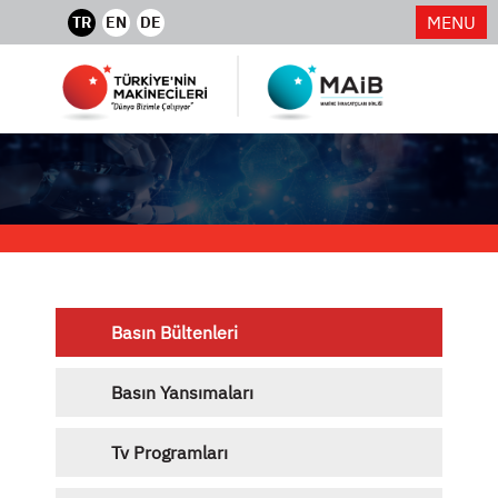
MENU
TR
EN
DE
Basın Bültenleri
Basın Yansımaları
Tv Programları