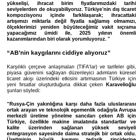
yükselişi, ihracat birim fiyatlarımızdaki tarihi
seviyelerden de okuyabiliyoruz. Türkiye’nin dış ticaret
kompozisyonu içinde farklılaşarak; ihracattaki
artışımızı miktarla değil fiyatla sağlamış olmamızı,
ölçeklerimizi yeniden büyüteceğimiz vakit sıçrama
yapacağımız ümidi ile, 2025 yılının önemli
kazanımlarından biri olarak yorumluyoruz. ”
“AB’nin kaygılarını ciddiye alıyoruz”
Karşılıklı çerçeve anlaşmaları (TIFA’lar) ve tarifeler gibi,
piyasa güvenini sağlayan düzenleyici adımların küresel
ticaret akışı üzerindeki etkisini artırmasının Türkiye için
yeni fırsatlar oluşturduğuna dikkat çeken
Karavelioğlu
şunları söyledi:
“Rusya-Çin yakınlığına karşı daha fazla uluslararası
ortak arayan ve teknolojik egemenlik odağıyla Avrupa
merkezli üretime yönelme sancıları çeken AB için
Türkiye, özellikle makine imalatında standartlar ve
kalite üzerinden sağlanan yüksek seviyeli
entegrasyon sayesinde daima stratejik bir ortak oldu.
Üretiminin büyük kısmını tedarik zincirlerine