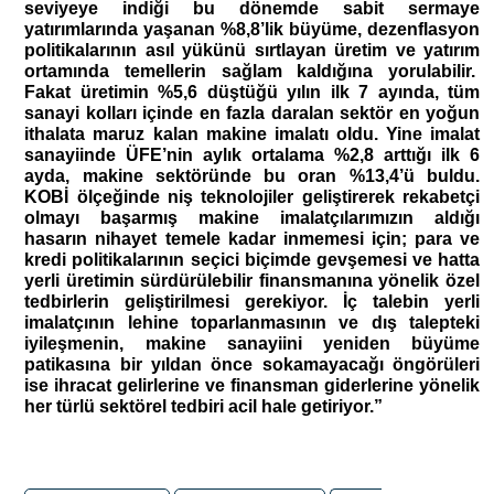
seviyeye indiği bu dönemde sabit sermaye
yatırımlarında yaşanan %8,8’lik büyüme, dezenflasyon
politikalarının asıl yükünü sırtlayan üretim ve yatırım
ortamında temellerin sağlam kaldığına yorulabilir.
Fakat üretimin %5,6 düştüğü yılın ilk 7 ayında, tüm
sanayi kolları içinde en fazla daralan sektör en yoğun
ithalata maruz kalan makine imalatı oldu. Yine imalat
sanayiinde ÜFE’nin aylık ortalama %2,8 arttığı ilk 6
ayda, makine sektöründe bu oran %13,4’ü buldu.
KOBİ ölçeğinde niş teknolojiler geliştirerek rekabetçi
olmayı başarmış makine imalatçılarımızın aldığı
hasarın nihayet temele kadar inmemesi için; para ve
kredi politikalarının seçici biçimde gevşemesi ve hatta
yerli üretimin sürdürülebilir finansmanına yönelik özel
tedbirlerin geliştirilmesi gerekiyor. İç talebin yerli
imalatçının lehine toparlanmasının ve dış talepteki
iyileşmenin, makine sanayiini yeniden büyüme
patikasına bir yıldan önce sokamayacağı öngörüleri
ise ihracat gelirlerine ve finansman giderlerine yönelik
her türlü sektörel tedbiri acil hale getiriyor.”