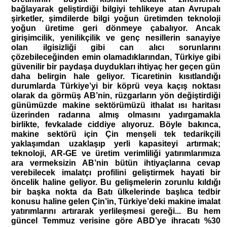
bağlayarak geliştirdiği bilgiyi tehlikeye atan Avrupalı
şirketler, şimdilerde bilgi yoğun üretimden teknoloji
yoğun üretime geri dönmeye çabalıyor. Ancak
girişimcilik, yenilikçilik ve genç nesillerin sanayiye
olan ilgisizliği gibi can alıcı sorunlarını
çözebileceğinden emin olamadıklarından, Türkiye gibi
güvenilir bir paydaşa duydukları ihtiyaç her geçen gün
daha belirgin hale geliyor. Ticaretinin kısıtlandığı
durumlarda Türkiye’yi bir köprü veya kaçış noktası
olarak da görmüş AB’nin, rüzgarların yön değiştirdiği
günümüzde makine sektörümüzü ithalat ısı haritası
üzerinden radarına almış olmasını yadırgamakla
birlikte, fevkalade ciddiye alıyoruz. Böyle bakınca,
makine sektörü için Çin menşeli tek tedarikçili
yaklaşımdan uzaklaşıp yerli kapasiteyi artırmak;
teknoloji, AR-GE ve üretim verimliliği yatırımlarımıza
ara vermeksizin AB’nin bütün ihtiyaçlarına cevap
verebilecek imalatçı profilini geliştirmek hayati bir
öncelik haline geliyor. Bu gelişmelerin zorunlu kıldığı
bir başka nokta da Batı ülkelerinde başlıca tedbir
konusu haline gelen Çin’in, Türkiye’deki makine imalat
yatırımlarını artırarak yerlileşmesi gereği... Bu hem
güncel Temmuz verisine göre ABD’ye ihracatı %30