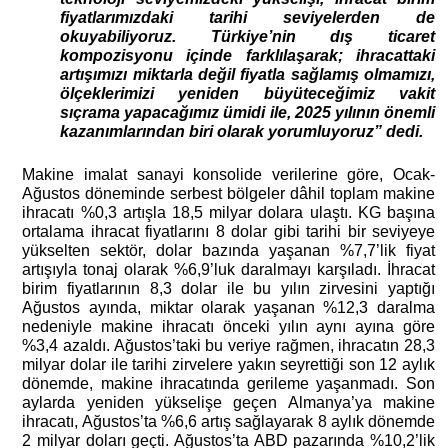
fiyatlarımızdaki tarihi seviyelerden de
okuyabiliyoruz. Türkiye’nin dış ticaret
kompozisyonu içinde farklılaşarak; ihracattaki
artışımızı miktarla değil fiyatla sağlamış olmamızı,
ölçeklerimizi yeniden büyüteceğimiz vakit
sıçrama yapacağımız ümidi ile, 2025 yılının önemli
kazanımlarından biri olarak yorumluyoruz” dedi.
Makine imalat sanayi konsolide verilerine göre, Ocak-
Ağustos döneminde serbest bölgeler dâhil toplam makine
ihracatı %0,3 artışla 18,5 milyar dolara ulaştı. KG başına
ortalama ihracat fiyatlarını 8 dolar gibi tarihi bir seviyeye
yükselten sektör, dolar bazında yaşanan %7,7’lik fiyat
artışıyla tonaj olarak %6,9’luk daralmayı karşıladı. İhracat
birim fiyatlarının 8,3 dolar ile bu yılın zirvesini yaptığı
Ağustos ayında, miktar olarak yaşanan %12,3 daralma
nedeniyle makine ihracatı önceki yılın aynı ayına göre
%3,4 azaldı. Ağustos’taki bu veriye rağmen, ihracatın 28,3
milyar dolar ile tarihi zirvelere yakın seyrettiği son 12 aylık
dönemde, makine ihracatında gerileme yaşanmadı. Son
aylarda yeniden yükselişe geçen Almanya’ya makine
ihracatı, Ağustos’ta %6,6 artış sağlayarak 8 aylık dönemde
2 milyar doları geçti. Ağustos’ta ABD pazarında %10,2’lik