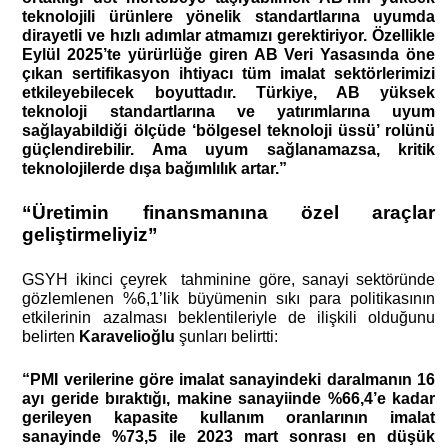
teknolojili ürünlere yönelik standartlarına uyumda
dirayetli ve hızlı adımlar atmamızı gerektiriyor. Özellikle
Eylül 2025’te yürürlüğe giren AB Veri Yasasında öne
çıkan sertifikasyon ihtiyacı tüm imalat sektörlerimizi
etkileyebilecek boyuttadır. Türkiye, AB yüksek
teknoloji standartlarına ve yatırımlarına uyum
sağlayabildiği ölçüde ‘bölgesel teknoloji üssü’ rolünü
güçlendirebilir. Ama uyum sağlanamazsa, kritik
teknolojilerde dışa bağımlılık artar.”
“Üretimin finansmanına özel araçlar
geliştirmeliyiz”
GSYH ikinci çeyrek tahminine göre, sanayi sektöründe
gözlemlenen %6,1’lik büyümenin sıkı para politikasının
etkilerinin azalması beklentileriyle de ilişkili olduğunu
belirten
Karavelioğlu
şunları belirtti:
“PMI verilerine göre imalat sanayindeki daralmanın 16
ayı geride bıraktığı, makine sanayiinde %66,4’e kadar
gerileyen kapasite kullanım oranlarının imalat
sanayinde %73,5 ile 2023 mart sonrası en düşük