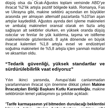
düşüş olsa da Ocak-Ağustos toplam verisinde ABD’ye
ihracat %2’lik artışla pozitif bölgede kaldı. Romanya, Fas
ve Ukrayna gibi, makine sektörü açısından en büyükler
arasında yer almayan alternatif pazarlarda %10'ları aşan
artışlar kaydedildi. Ağustos ayında deri işleme makineleri
ve ambalaj makineleri oransal olarak en fazla artış
sağlayan alt sektörler olurken, en yüksek oranda düşüş
ısıtıcılar ve fırınlar ile yük kaldırma, taşıma ve istifleme
makinelerinde gözlemlendi. 8 aylık dönemde en büyük
ihracat kalemleri %1,8 artışla evsel ve endüstriyel
soğutma makineleri ile %5,8 artışla içten yanmalı motorlar
ve aksamları oldu.
“Tedarik güvenliği, yüksek standartlar ve
sürdürülebilirlik vaat ediyoruz”
Yılın ikinci yarısında, Avrupa’daki canlanmadan
yararlanmanın ihracat için önemine dikkat çeken
Makine
İhracatçıları Birliği Başkanı Kutlu Karavelioğlu
, makine
sektörünün temel yaklaşımını şu şekilde açıkladı:
“
Tarife karmaşasının yıl bitmeden durulacağı beklentisi