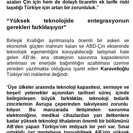
azalan Çin için hem de dolaylı ticaretin ek tarife riski
taşıdığı Türkiye için artan bir zorunluluk.”
“Yüksek teknolojide entegrasyonun
gerekleri farklılaşıyor”
Birleşik Krallığın ayrılmasıyla önemli bir askeri ve
ekonomik güçten mahrum kalan ve ABD-Çin ekseninde
teknolojik egemenliğini koruyabileceği tartışmalı hale
gelen AB’de, ana stratejinin savunma kapasitesinin
artırılması ve enerjide bağımlılığın azaltılması üzerine
yeniden yazılmakta olduğuna işaret eden
Karavelioğlu
Türkiye’nin risklerine değindi:
“
Üye ülkeler arasında teknoloji kapasitesi, sermaye ve
beşerî yetenekler açısından tarihsel süreç içinde
belirginleşen büyük farklılıklar, teknoloji tedarik
zincirlerinin Avrupa çeperinden takviyesini zorunlu
kılıyor. Bu manzarada iletişimden savunma
elektroniğine, medikal cihazlardan yarı iletkenlere
kadar yüksek teknoloji ithalatının önemli bir bölümünü
AB’den yapan Türkiye’nin imtiyazlı bir yeri var. Sınai
ortaklığı üst mertebeye taşıyabilmek AB’nin yüksek