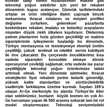
küresel talep ritmini hızlandırırken makine gibi
teknoloji yoğun sektörler için yeni bir rekabet
döneminin kapısı aralanıyor. Gümrük tarifelerindeki
artışlar ve ürün niteliğine ilişkin çapraşık birçok
mekanizma ihracat rotalarını ve müşteri profilini
değişime zorlarken, geleneksel pazarlarda
keskinleşen rekabet, imalatçı ve tedarikçi arayışlarını
nispeten düşük riskli ülkelere kaydırıyor. Ötelenmiş
yatırım planlarının hızla gözden geçirildiği ve makine
siparişlerinde iyileşmenin başladığı bu dönemde,
Türkiye otomasyona ve tesisleşmeye elverişli üretim
çeşitliliği, çabuk teslimat ve nitelikli servis kabiliyeti
ile öne çıkacaktır. Bu çerçevede önceliklerimiz kısa
vadede siparişleri konsolide etmeye dönük
operasyonel çevikliği sağlamak; orta vadede ise pazar
çeşitliliğiyle teknoloji yoğun ürünlerimize talebi
artırmak olmalı. Yeni dönemde işletmeler, ihracat
stratejilerini fiyat rekabeti yerine tedarik güvenliği,
yüksek kalite standartları ve sürdürülebilirlik
vaatleriyle farklılaşma üzerine kurmalı. Sayıları 169’a
ulaşan Ar-Ge merkeziyle bu alanda Türkiye’de lider
olan sektörümüz, bunların büyük kısmını en çok Ar-
Ge harcaması yapan ilk 500 arasına sokarak tam bir rol
model oluşturmuştur. Teknoloji seviyemizdeki