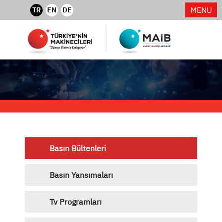
MENU
TR
EN
DE
Basın Bültenleri
Basın Yansımaları
Tv Programları