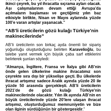
ikinci çeyrek, bu yıl ihracatta sıçrama ayları olacak. 
Aşı çalışmalarının devam ettiği Avrupa’da 
açılmaların başlaması ve geçtiğimiz yılın baz 
etkisiyle birlikte, Nisan ve Mayıs aylarında yüzde 
100’e varan artışlar yaşanacak.”
“AB'li üreticilerin gözü kulağı Türkiye'nin 
makinecilerinde”
AB’li üreticilerin son birkaç ayda önemli bir sipariş 
yoğunluğu oluşturduğunu belirten 
Karavelioğlu
, bu 
talebe yanıt vermek için büyük çaba sarf ettiklerini 
belirterek şunları söyledi:
“
Almanya, İngiltere, Fransa ve İtalya gibi AB'nin 
önde gelen ülkelerine makine ihracatımız son 
çeyrekte sıra dışı bir yükselişe geçti. Bu ülkelerde 
ihracat artışımız sadece Aralık ayında yüzde 20 ile 
yüzde 50 arasında gerçekleşti. AB'li üreticilerin 
2021'de de gözü kulağı Türkiye'nin 
makinecilerinde olacaktır. Yılın ilk ayında AB'nin en 
büyük üreticilerinde yüzde 20'lere ulaşan ihracat 
artışımız, oluşturduğumuz memnuniyetin ve bize 
olan ilginin sürdüğünün bir göstergesidir
.”