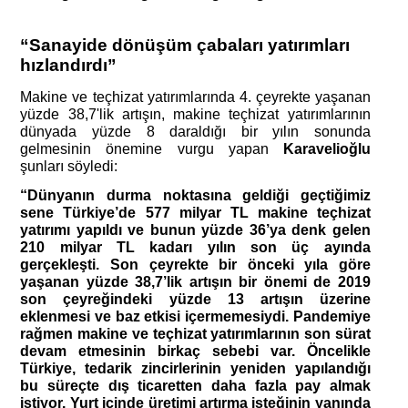
“Sanayide dönüşüm çabaları yatırımları 
hızlandırdı” 
Makine ve teçhizat yatırımlarında 4. çeyrekte yaşanan 
yüzde 38,7'lik artışın, makine teçhizat yatırımlarının 
dünyada yüzde 8 daraldığı bir yılın sonunda 
gelmesinin önemine vurgu yapan 
Karavelioğlu
şunları söyledi: 
“Dünyanın durma noktasına geldiği geçtiğimiz 
sene Türkiye’de 577 milyar TL makine teçhizat 
yatırımı yapıldı ve bunun yüzde 36’ya denk gelen 
210 milyar TL kadarı yılın son üç ayında 
gerçekleşti. Son çeyrekte bir önceki yıla göre 
yaşanan yüzde 38,7’lik artışın bir önemi de 2019 
son çeyreğindeki yüzde 13 artışın üzerine 
eklenmesi ve baz etkisi içermemesiydi. Pandemiye 
rağmen makine ve teçhizat yatırımlarının son sürat 
devam etmesinin birkaç sebebi var. Öncelikle 
Türkiye, tedarik zincirlerinin yeniden yapılandığı 
bu süreçte dış ticaretten daha fazla pay almak 
istiyor. Yurt içinde üretimi artırma isteğinin yanında 