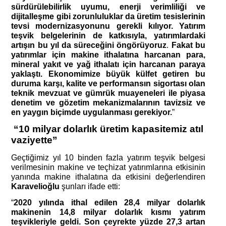
sürdürülebilirlik uyumu, enerji verimliliği ve 
dijitalleşme gibi zorunluluklar da üretim tesislerinin 
tevsi modernizasyonunu gerekli kılıyor. Yatırım 
teşvik belgelerinin de katkısıyla, yatırımlardaki 
artışın bu yıl da süreceğini öngörüyoruz
. 
Fakat bu 
yatırımlar için makine ithalatına harcanan para, 
mineral yakıt ve yağ ithalatı için harcanan paraya 
yaklaştı. Ekonomimize büyük külfet getiren bu 
duruma karşı, kalite ve performansın sigortası olan 
teknik mevzuat ve gümrük muayeneleri ile piyasa 
denetim ve gözetim mekanizmalarının tavizsiz ve 
en yaygın biçimde uygulanması gerekiyor.
”
 “10 milyar dolarlık üretim kapasitemiz atıl 
vaziyette”
Geçtiğimiz yıl 10 binden fazla yatırım teşvik belgesi 
verilmesinin makine ve teçhizat yatırımlarına etkisinin 
yanında makine ithalatına da etkisini değerlendiren 
Karavelioğlu
 şunları ifade etti:
“
2020 yılında ithal edilen 28,4 milyar dolarlık 
makinenin 14,8 milyar dolarlık kısmı yatırım 
teşvikleriyle geldi. Son çeyrekte yüzde 27,3 artan 