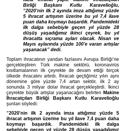
Birliği Başkanı Kutlu Karavelioğlu, 
“2020'nin ilk 2 ayında imza attığımız yüzde 
5 ihracat artışının üzerine bu yıl 7,4 ilave 
puan daha koymayı başardık. Pandemideki 
ilk dalga sebebiyle geçen yıl yüzde 28 
düşüş yaşadığımız ikinci çeyrek, bu yıl 
ihracatta sıçrama ayları olacak. Nisan ve 
Mayıs aylarında yüzde 100’e varan artışlar 
yaşanacak” dedi.
Toplam ihracatının yarıdan fazlasını Avrupa Birliği’ne 
gerçekleştiren Türk makine sektörü, koronavirüs 
kısıtlamalarının ilk çeyrekte de devam ettiği birçok 
ülkede ihracatını artırdı. İhracatı geçtiğimiz yılın aynı 
dönemine göre yüzde 7,4 artan sektör, ilk 2 ay 
sonunda 3 milyar dolar ihracat gerçekleştirdi. İkinci 
çeyrekte büyük artışlar yaşanacağını belirten 
Makine 
İhracatçıları Birliği Başkanı Kutlu Karavelioğlu
şunları söyledi:  
“2020'nin ilk 2 ayında imza attığımız yüzde 5 
ihracat artışının üzerine bu yıl ilave 7,4 puan daha 
koymayı başardık. Pandemideki ilk dalga 
sebebiyle geçen yıl yüzde 28 düşüş yaşadığımız 