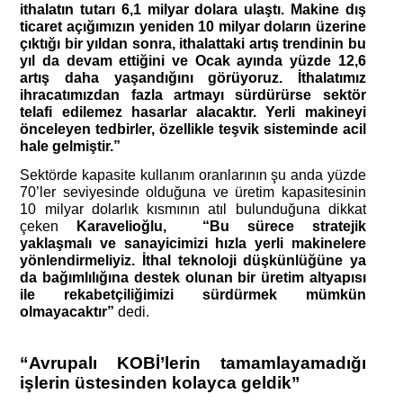
ithalatın tutarı 6,1 milyar dolara ulaştı. Makine dış 
ticaret açığımızın yeniden 10 milyar doların üzerine 
çıktığı bir yıldan sonra, ithalattaki artış trendinin bu 
yıl da devam ettiğini ve Ocak ayında yüzde 12,6 
artış daha yaşandığını görüyoruz. İthalatımız 
ihracatımızdan fazla artmayı sürdürürse sektör 
telafi edilemez hasarlar alacaktır. Yerli makineyi 
önceleyen tedbirler, özellikle teşvik sisteminde acil 
hale gelmiştir.”
Sektörde kapasite kullanım oranlarının şu anda yüzde 
70’ler seviyesinde olduğuna ve üretim kapasitesinin 
10 milyar dolarlık kısmının atıl bulunduğuna dikkat 
çeken
 Karavelioğlu,  “Bu sürece stratejik 
yaklaşmalı ve sanayicimizi hızla yerli makinelere 
yönlendirmeliyiz. İthal teknoloji düşkünlüğüne ya 
da bağımlılığına destek olunan bir üretim altyapısı 
ile rekabetçiliğimizi sürdürmek mümkün 
olmayacaktır” 
dedi.
“Avrupalı KOBİ’lerin tamamlayamadığı 
işlerin üstesinden kolayca geldik”