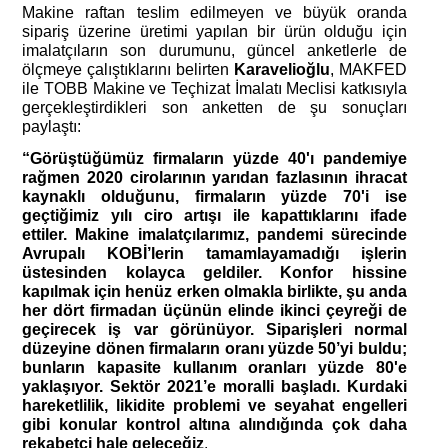
Makine raftan teslim edilmeyen ve büyük oranda 
sipariş üzerine üretimi yapılan bir ürün olduğu için 
imalatçıların son durumunu, güncel anketlerle de 
ölçmeye çalıştıklarını belirten 
Karavelioğlu
, MAKFED 
ile TOBB Makine ve Teçhizat İmalatı Meclisi katkısıyla 
gerçekleştirdikleri son anketten de şu sonuçları 
paylaştı:
“Görüştüğümüz firmaların yüzde 40'ı pandemiye 
rağmen 2020 cirolarının yarıdan fazlasının ihracat 
kaynaklı olduğunu, firmaların yüzde 70'i ise 
geçtiğimiz yılı ciro artışı ile kapattıklarını ifade 
ettiler. Makine imalatçılarımız, pandemi sürecinde 
Avrupalı KOBİ’lerin tamamlayamadığı işlerin 
üstesinden kolayca geldiler. Konfor hissine 
kapılmak için henüz erken olmakla birlikte, şu anda 
her dört firmadan üçünün elinde ikinci çeyreği de 
geçirecek iş var görünüyor. Siparişleri normal 
düzeyine dönen firmaların oranı yüzde 50’yi buldu; 
bunların kapasite kullanım oranları yüzde 80'e 
yaklaşıyor. Sektör 2021’e moralli başladı. Kurdaki 
hareketlilik, likidite problemi ve seyahat engelleri 
gibi konular kontrol altına alındığında çok daha 
rekabetçi hale geleceğiz
.