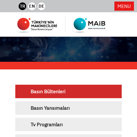
MENU
TR
EN
DE
Basın Bültenleri
Basın Yansımaları
Tv Programları