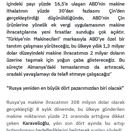
içindeki payı yüzde 16,5’e ulaşan ABD’nin makine
ithalatının yüzde 30’dan fazlasını Çin’den
gerçekleştirdiği düşünüldüğünde, ABD'nin Çin
ürünlerine yönelik ek vergi uygulamasının makine
ihracatçılarına yeni fırsatlar sunduğu çok açıktır.
‘Türkiye'nin Makinecileri’ markasıyla ABD'ye özel bir
tanıtım çalışması yürüteceğiz, bu ülkeye yıllık 1,3 milyar
dolar düzeyindeki makine ihracatımızı 2 milyar doların
üzerine taşımak için yoğun çaba göstereceğiz. Bu
süreçte Almanya’daki temaslarımızı da artıracak,
oradaki yavaşlamayı da telafi etmeye çalışacağız
”
“Rusya yeniden en büyük dört pazarımızdan biri olacak”
Rusya'ya makine ihracatının 308 milyon dolar olarak
gerçekleştiği 8 aylık dönemde, bu ülkeye gönderilen
makine miktarının yüzde 21 oranında arttığına dikkat
çeken
Karavelioğlu
, yılın son dört ayında bu artışı
hızlandırmayı hedeflediklerini belirterek şunları söyledi: