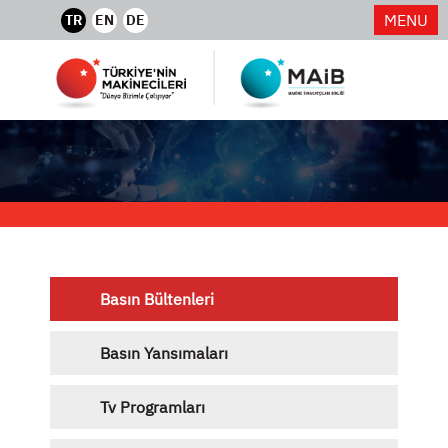
MENU
TR
EN
DE
Basın Bültenleri
Basın Yansımaları
Tv Programları