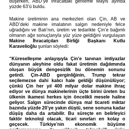
düşerken, ABD’ye ihracattaki gerileme Mayıs ayında 
yüzde 63’ü buldu. 
Makine üretiminin ana merkezleri olan Çin, AB ve 
ABD’deki makine imalatının salgın nedeniyle felce 
uğradığını ve Batı’nın, üretim ve tedarikte Çin’e bağımlı 
olmanın ağır sonuçlarıyla yüz yüze geldiğini vurgulayan 
Makine İhracatçıları Birliği Başkanı Kutlu 
Karavelioğlu
 şunları söyledi:
“Küreselleşme anlayışıyla Çin'e tanınan imtiyazlar 
dünyanın aleyhine oldu fakat üretimin dağılımında 
oluşan büyük dengesizlik bu dönemin sonunu 
getirdi. Çin-ABD gerginliğinin, Trump tekrar 
seçilemezse dahi kalıcı hale geldiği düşünülüyor; 
çünkü Çin her yıl 400 milyar dolar makine ihraç 
ediyor ve dünya makinelerinin üçte birini üreten bu 
ülkenin ikamesi herkes için öncelikli mesele haline 
geliyor. Salgın sürecinde dünya mal ticareti miktar 
bazında yüzde 20’ye yakın düştü, sene sonuna kadar 
düşüş daha da artabilir. Bu süreçte en belirleyici 
faktör teknoloji olacak, ticari sınırları en kolay o 
geçecek. Türkiye’nin ekonomik büyüme 