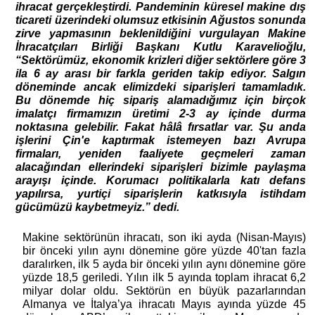
ihracat gerçekleştirdi. Pandeminin küresel makine dış 
ticareti üzerindeki olumsuz etkisinin Ağustos sonunda 
zirve yapmasının beklenildiğini vurgulayan Makine 
İhracatçıları Birliği Başkanı Kutlu Karavelioğlu, 
“Sektörümüz, ekonomik krizleri diğer sektörlere göre 3 
ila 6 ay arası bir farkla geriden takip ediyor. Salgın 
döneminde ancak elimizdeki siparişleri tamamladık. 
Bu dönemde hiç sipariş alamadığımız için birçok 
imalatçı firmamızın üretimi 2-3 ay içinde durma 
noktasına gelebilir. Fakat hâlâ fırsatlar var. Şu anda 
işlerini Çin'e kaptırmak istemeyen bazı Avrupa 
firmaları, yeniden faaliyete geçmeleri zaman 
alacağından ellerindeki siparişleri bizimle paylaşma 
arayışı içinde. Korumacı politikalarla katı defans 
yapılırsa, yurtiçi siparişlerin katkısıyla istihdam 
gücümüzü kaybetmeyiz.” dedi.
Makine sektörünün ihracatı, son iki ayda (Nisan-Mayıs) 
bir önceki yılın aynı dönemine göre yüzde 40'tan fazla 
daralırken, ilk 5 ayda bir önceki yılın aynı dönemine göre 
yüzde 18,5 geriledi. Yılın ilk 5 ayında toplam ihracat 6,2 
milyar dolar oldu. Sektörün en büyük pazarlarından 
Almanya ve İtalya’ya ihracatı Mayıs ayında yüzde 45 