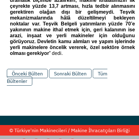
dramatik biçimde azalırken, makine ithalatımızın ilk 
çeyrekte yüzde 13,7 artması, hızla tedbir alınmasını 
gerektiren olağan dışı bir gelişmeydi. Teşvik 
mekanizmalarında hâlâ düzeltilmeyi bekleyen 
noktalar var. Teşvik Belgeli yatırımların yüzde 70’e 
yakınının makine ithal etmek için, geri kalanının ise 
arazi, inşaat ve yerli makineler için olduğunu 
görüyoruz. Devletin kamu alımları ve yapım işlerinde 
yerli makinelere öncelik vererek, özel sektöre örnek 
olması gerekiyor
” dedi.
Önceki Bülten
Sonraki Bülten
Tüm
Bültenler
© Türkiye'nin Makinecileri / Makine İhracatçıları Birliği