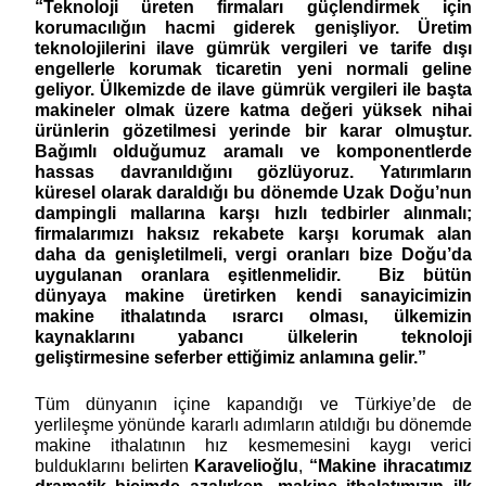
“Teknoloji üreten firmaları güçlendirmek için 
korumacılığın hacmi giderek genişliyor. Üretim 
teknolojilerini ilave gümrük vergileri ve tarife dışı 
engellerle korumak ticaretin yeni normali geline 
geliyor. Ülkemizde de ilave gümrük vergileri ile başta 
makineler olmak üzere katma değeri yüksek nihai 
ürünlerin gözetilmesi yerinde bir karar olmuştur. 
Bağımlı olduğumuz aramalı ve komponentlerde 
hassas davranıldığını gözlüyoruz. Yatırımların 
küresel olarak daraldığı bu dönemde Uzak Doğu’nun 
dampingli mallarına karşı hızlı tedbirler alınmalı; 
firmalarımızı haksız rekabete karşı korumak alan 
daha da genişletilmeli, vergi oranları bize Doğu’da 
uygulanan oranlara eşitlenmelidir.  Biz bütün 
dünyaya makine üretirken kendi sanayicimizin 
makine ithalatında ısrarcı olması, ülkemizin 
kaynaklarını yabancı ülkelerin teknoloji 
geliştirmesine seferber ettiğimiz anlamına gelir.”
Tüm dünyanın içine kapandığı ve Türkiye’de de 
yerlileşme yönünde kararlı adımların atıldığı bu dönemde 
makine ithalatının hız kesmemesini kaygı verici 
bulduklarını belirten 
Karavelioğlu
, 
“Makine ihracatımız 