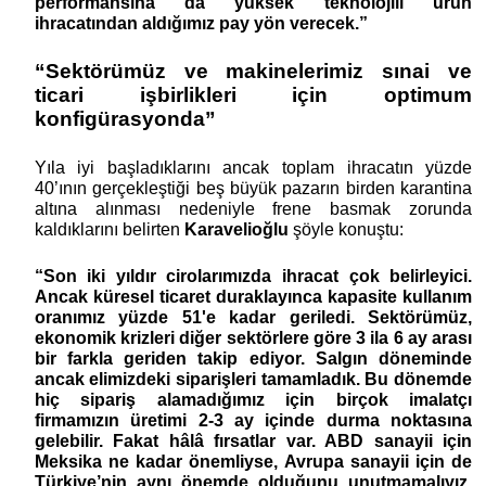
performansına da yüksek teknolojili ürün 
ihracatından aldığımız pay yön verecek.”
“Sektörümüz ve makinelerimiz sınai ve 
ticari işbirlikleri için optimum 
konfigürasyonda”
Yıla iyi başladıklarını ancak toplam ihracatın yüzde 
40’ının gerçekleştiği beş büyük pazarın birden karantina 
altına alınması nedeniyle frene basmak zorunda 
kaldıklarını belirten 
Karavelioğlu
 şöyle konuştu:
“Son iki yıldır cirolarımızda ihracat çok belirleyici. 
Ancak küresel ticaret duraklayınca kapasite kullanım 
oranımız yüzde 51'e kadar geriledi. Sektörümüz, 
ekonomik krizleri diğer sektörlere göre 3 ila 6 ay arası 
bir farkla geriden takip ediyor. Salgın döneminde 
ancak elimizdeki siparişleri tamamladık. Bu dönemde 
hiç sipariş alamadığımız için birçok imalatçı 
firmamızın üretimi 2-3 ay içinde durma noktasına 
gelebilir. Fakat hâlâ fırsatlar var. ABD sanayii için 
Meksika ne kadar önemliyse, Avrupa sanayii için de 
Türkiye’nin aynı önemde olduğunu unutmamalıyız. 