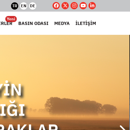
TR
EN
DE
Yeni
ERLER
BASIN ODASI
MEDYA
İLETİŞİM
YİN
IĞI