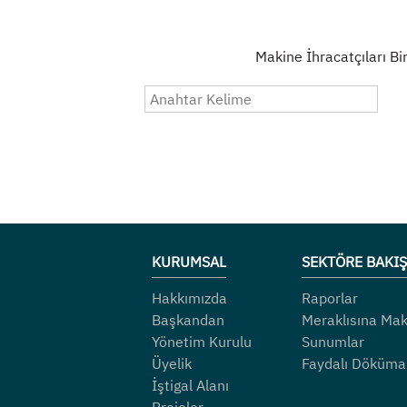
Makine İhracatçıları Bir
KURUMSAL
SEKTÖRE BAKIŞ
Hakkımızda
Raporlar
Başkandan
Meraklısına Mak
Yönetim Kurulu
Sunumlar
Üyelik
Faydalı Döküma
İştigal Alanı
Projeler