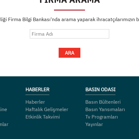
liği Firma Bilgi Bankası'nda arama yaparak ihracatçılarımızın bil
ARA
HABERLER
BASIN ODASI
Haberler
Basın Bültenleri
ine
Haftalık Gelişmeler
Basın Yansımaları
Etkinlik Takvimi
Tv Programları
nlar
Yayınlar