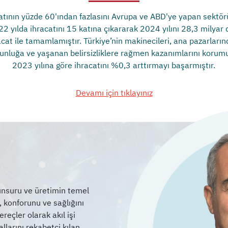
atının yüzde 60'ından fazlasını Avrupa ve ABD'ye yapan sektö
22 yılda ihracatını 15 katına çıkararak 2024 yılını 28,3 milyar 
acat ile tamamlamıştır. Türkiye’nin makinecileri, ana pazarların
unluğa ve yaşanan belirsizliklere rağmen kazanımlarını korum
2023 yılına göre ihracatını %0,3 arttırmayı başarmıştır.
Devamı için tıklayınız
 unsuru ve üretimin temel
ı, konforunu ve sağlığını
eçler olarak akıl işi
llarını rekabetçi kılan