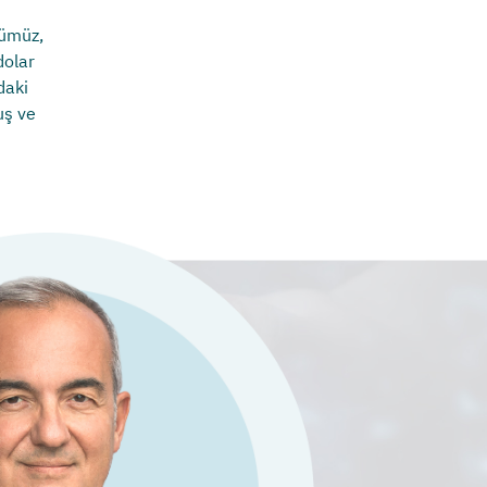
rümüz,
dolar
daki
uş ve