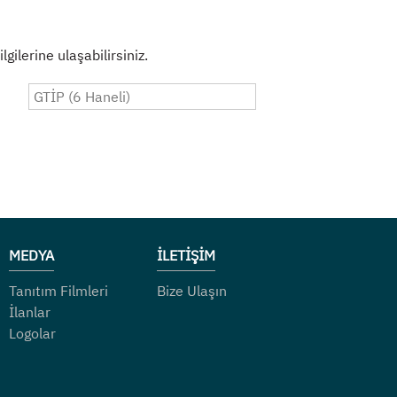
gilerine ulaşabilirsiniz.
MEDYA
İLETİŞİM
Tanıtım Filmleri
Bize Ulaşın
İlanlar
Logolar