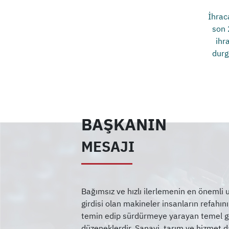
İhrac
son 
ihr
durg
BAŞKANIN
MESAJI
Bağımsız ve hızlı ilerlemenin en önemli
girdisi olan makineler insanların refahın
temin edip sürdürmeye yarayan temel ger
düzeneklerdir. Sanayi, tarım ve hizmet da