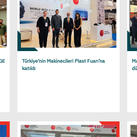
-GE
Türkiye’nin Makinecileri Plast Fuarı’na
MA
katıldı
dü