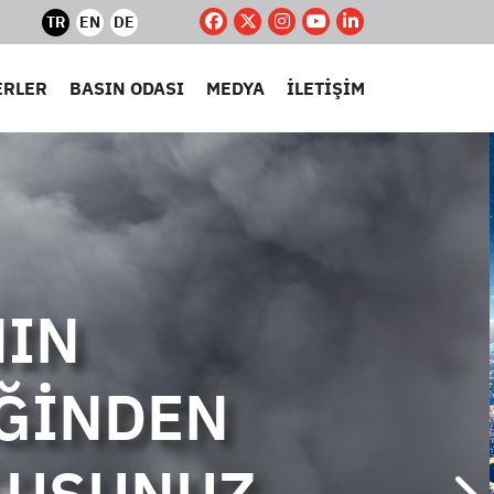
TR
EN
DE
ERLER
BASIN ODASI
MEDYA
İLETİŞİM
IN
ĞİNDEN