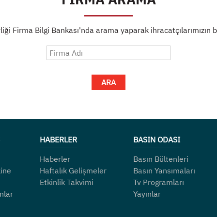
liği Firma Bilgi Bankası'nda arama yaparak ihracatçılarımızın bil
ARA
HABERLER
BASIN ODASI
Haberler
Basın Bültenleri
ine
Haftalık Gelişmeler
Basın Yansımaları
Etkinlik Takvimi
Tv Programları
nlar
Yayınlar