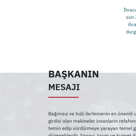
İhrac
son 
ihr
durg
BAŞKANIN
MESAJI
Bağımsız ve hızlı ilerlemenin en önemli
girdisi olan makineler insanların refahın
temin edip sürdürmeye yarayan temel ger
düzeneklerdir. Sanayi, tarım ve hizmet da