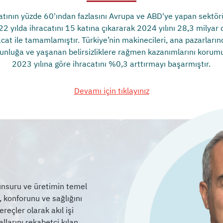
atının yüzde 60'ından fazlasını Avrupa ve ABD'ye yapan sektö
22 yılda ihracatını 15 katına çıkararak 2024 yılını 28,3 milyar 
acat ile tamamlamıştır. Türkiye’nin makinecileri, ana pazarların
unluğa ve yaşanan belirsizliklere rağmen kazanımlarını korum
2023 yılına göre ihracatını %0,3 arttırmayı başarmıştır.
Devamı için tıklayınız
 unsuru ve üretimin temel
ı, konforunu ve sağlığını
eçler olarak akıl işi
llarını rekabetçi kılan