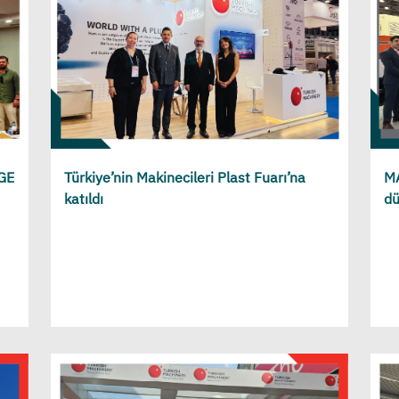
-GE
Türkiye’nin Makinecileri Plast Fuarı’na
MA
katıldı
dü