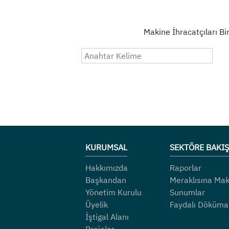
Makine İhracatçıları Bir
KURUMSAL
SEKTÖRE BAKIŞ
Hakkımızda
Raporlar
Başkandan
Meraklısına Mak
Yönetim Kurulu
Sunumlar
Üyelik
Faydalı Döküma
İştigal Alanı
Projeler