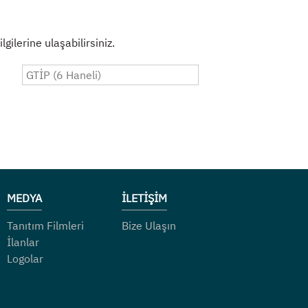
gilerine ulaşabilirsiniz.
MEDYA
İLETİŞİM
Tanıtım Filmleri
Bize Ulaşın
İlanlar
Logolar