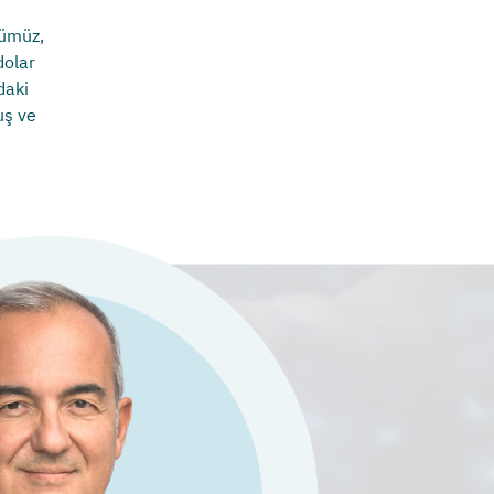
rümüz,
dolar
daki
uş ve