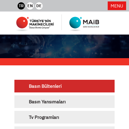
MENU
TR
EN
DE
Basın Bültenleri
Basın Yansımaları
Tv Programları