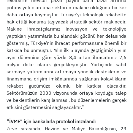
rekabette mevcut pazar payını daha fazla artırma
potansiyeli olan ana sektörün makine olduğunu bir kez
daha ortaya koymuştur. Türkiye’yi teknolojik rekabette
hak ettiği konuma taşıyacak stratejik sektör makinedir.
Makine ihracatçılarımız inovasyon ve teknolojiye
yaptıkları yatırımlarla bu alandaki gücünü her defasında
göstermiş, Türkiye’nin ihracat performansına önemli bir
katkıda bulunmuştur. Yılın ilk 5 ayında geçtiğimizin yılın
aynı dönemine göre yüzde 8,4 artan ihracatımız 7,6
milyar dolar olarak gerçekleşmiştir. Yurtiçinde sabit
sermaye yatırımlarını artırmaya yönelik desteklerin ve
finansmana erişim imkânlarında sağlanan kolaylıkların
rekabet gücümüze olumlu bir katkısı olacaktır.
Sektörümüzün 2030 vizyonunda ortaya koyduğu talep
ve beklentilerin karşılanması, bu düzenlemelerin gerçek
etkisini göstermesini sağlayacaktır.”
“İVME” için bankalarla protokol imzalandı
Zirve sırasında, Hazine ve Maliye Bakanlığı’nın, 23