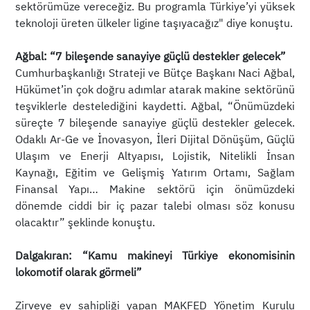
sektörümüze vereceğiz. Bu programla Türkiye’yi yüksek
teknoloji üreten ülkeler ligine taşıyacağız" diye konuştu.
Ağbal: “7 bileşende sanayiye güçlü destekler gelecek”
Cumhurbaşkanlığı Strateji ve Bütçe Başkanı Naci Ağbal,
Hükümet’in çok doğru adımlar atarak makine sektörünü
teşviklerle destelediğini kaydetti. Ağbal, “Önümüzdeki
süreçte 7 bileşende sanayiye güçlü destekler gelecek.
Odaklı Ar-Ge ve İnovasyon, İleri Dijital Dönüşüm, Güçlü
Ulaşım ve Enerji Altyapısı, Lojistik, Nitelikli İnsan
Kaynağı, Eğitim ve Gelişmiş Yatırım Ortamı, Sağlam
Finansal Yapı… Makine sektörü için önümüzdeki
dönemde ciddi bir iç pazar talebi olması söz konusu
olacaktır” şeklinde konuştu.
Dalgakıran: “Kamu makineyi Türkiye ekonomisinin
lokomotif olarak görmeli”
Zirveye ev sahipliği yapan MAKFED Yönetim Kurulu