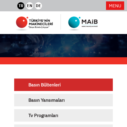
MENU
TR
EN
DE
Basın Bültenleri
Basın Yansımaları
Tv Programları