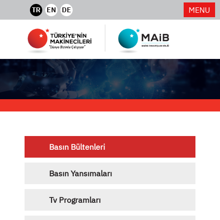
MENU
TR
EN
DE
Basın Bültenleri
Basın Yansımaları
Tv Programları