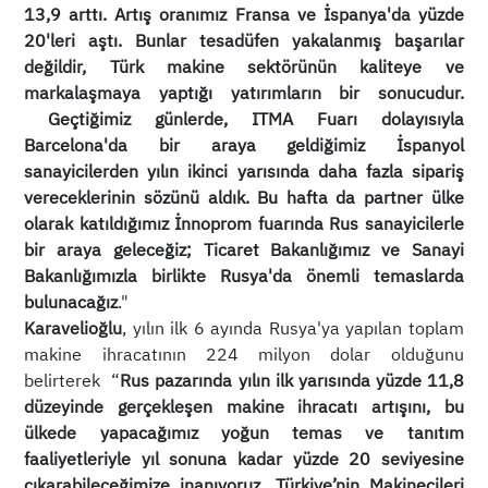
13,9 arttı. Artış oranımız Fransa ve İspanya'da yüzde
20'leri aştı. Bunlar tesadüfen yakalanmış başarılar
değildir, Türk makine sektörünün kaliteye ve
markalaşmaya yaptığı yatırımların bir sonucudur.
Geçtiğimiz günlerde, ITMA Fuarı dolayısıyla
Barcelona'da bir araya geldiğimiz İspanyol
sanayicilerden yılın ikinci yarısında daha fazla sipariş
vereceklerinin sözünü aldık. Bu hafta da partner ülke
olarak katıldığımız İnnoprom fuarında Rus sanayicilerle
bir araya geleceğiz; Ticaret Bakanlığımız ve Sanayi
Bakanlığımızla birlikte Rusya'da önemli temaslarda
bulunacağız
."
Karavelioğlu
, yılın ilk 6 ayında Rusya'ya yapılan toplam
makine ihracatının 224 milyon dolar olduğunu
belirterek “
Rus pazarında yılın ilk yarısında yüzde 11,8
düzeyinde gerçekleşen makine ihracatı artışını, bu
ülkede yapacağımız yoğun temas ve tanıtım
faaliyetleriyle yıl sonuna kadar yüzde 20 seviyesine
çıkarabileceğimize inanıyoruz. Türkiye’nin Makinecileri